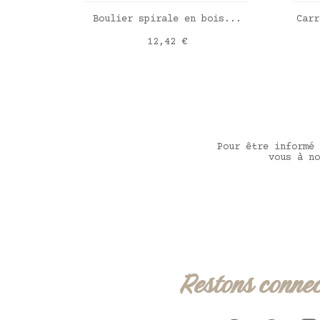
AJOUTER AU PANIER
Boulier spirale en bois...
Carr
Prix
12,42 €
Pour être informé 
vous à no
Restons connec