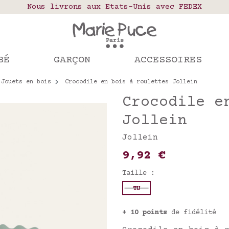
elais colis en France, Belgique, Luxembourg, Port
Nous livrons aux Etats-Unis avec FEDEX
Notre site part en vacances !
mandes passées après le 4 août seront expédiées le
BÉ
GARÇON
ACCESSOIRES
Jouets en bois
Crocodile en bois à roulettes Jollein
Crocodile e
Jollein
Jollein
9,92 €
Taille :
TU
+ 10 points
de fidélité