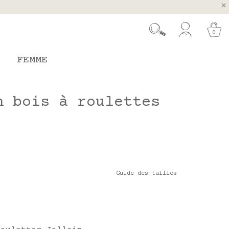
ugal et Espagne
 26 août
0
FEMME
n bois à roulettes
Guide des tailles