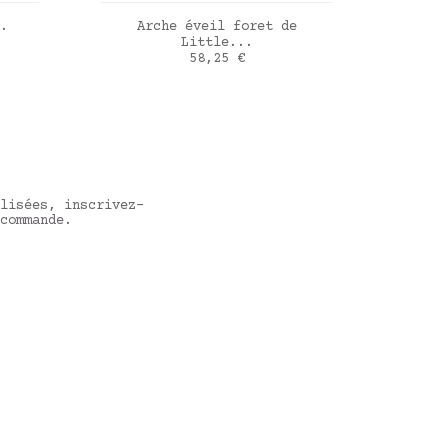
R
AJOUTER AU PANIER
.
Arche éveil foret de
Boit
Little...
Prix
58,25 €
lisées, inscrivez-
commande.