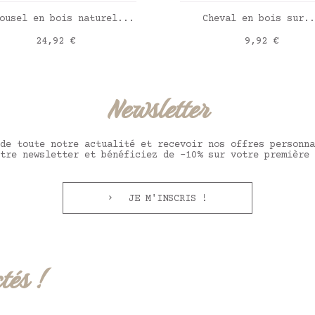
AJOUTER AU PANIER
AJOUTER AU PANIE
ousel en bois naturel...
Cheval en bois sur..
Prix
Prix
24,92 €
9,92 €
Newsletter
de toute notre actualité et recevoir nos offres personna
tre newsletter et bénéficiez de -10% sur votre première 
JE M'INSCRIS !
tés !