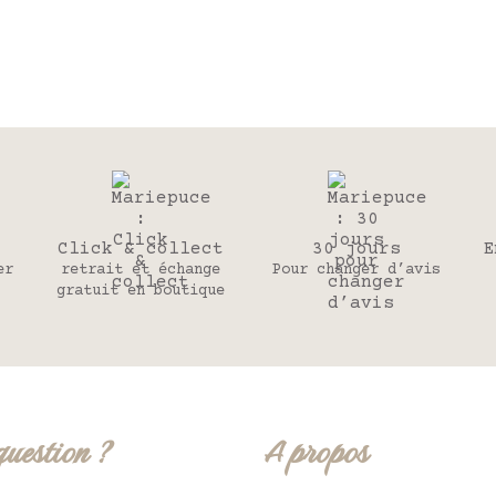
Click & collect
30 jours
E
er
retrait et échange
Pour changer d’avis
gratuit en boutique
question ?
A propos