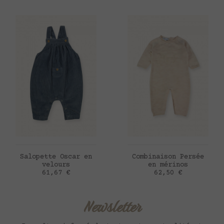
AJOUTER AU PANIER
AJOUTER AU PANIER
Salopette Oscar en
Combinaison Persée
velours
en mérinos
Prix
Prix
61,67 €
62,50 €
Newsletter