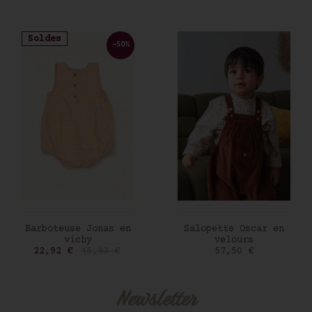
Soldes
-50%
AJOUTER AU PANIER
AJOUTER AU PANIER
Barboteuse Jonas en
Salopette Oscar en
vichy
velours
Prix
Prix de base
Prix
22,92 €
45,83 €
57,50 €
Newsletter