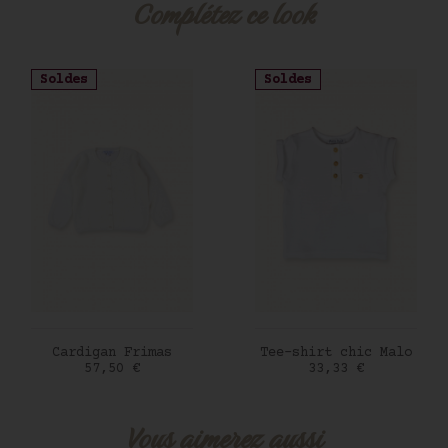
Complétez ce look
Soldes
Soldes
AJOUTER AU PANIER
AJOUTER AU PANIER
Cardigan Frimas
Tee-shirt chic Malo
Prix
Prix
57,50 €
33,33 €
Vous aimerez aussi