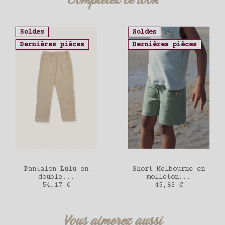
Soldes
Soldes
Dernières pièces
Dernières pièces
AJOUTER AU PANIER
AJOUTER AU PANIER
Pantalon Lulu en
Short Melbourne en
double...
molleton...
Prix
Prix
54,17 €
45,83 €
Vous aimerez aussi