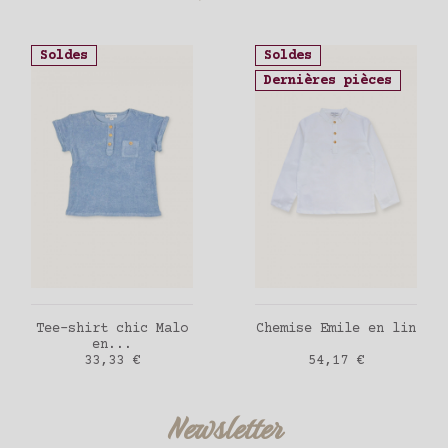
Soldes
Soldes
Dernières pièces
AJOUTER AU PANIER
AJOUTER AU PANIER
Tee-shirt chic Malo
Chemise Emile en lin
en...
Prix
Prix
33,33 €
54,17 €
Newsletter