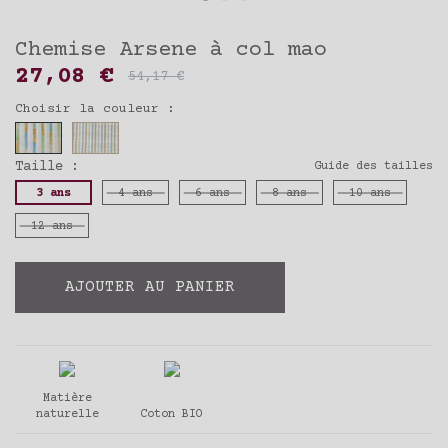
Chemise Arsene à col mao
27,08 €
54,17 €
Choisir la couleur :
Taille :
Guide des tailles
3 ans
4 ans
6 ans
8 ans
10 ans
12 ans
AJOUTER AU PANIER
Matière
naturelle
Coton BIO