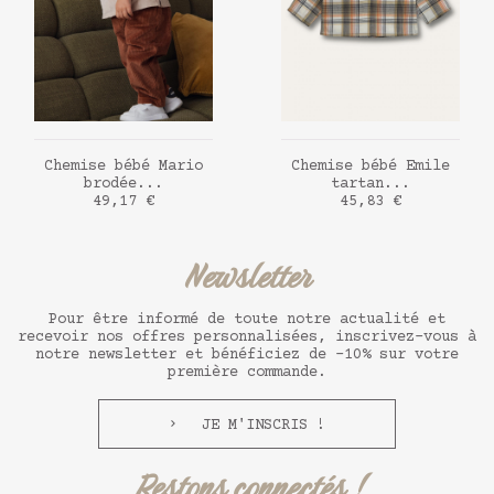
AJOUTER AU PANIER
AJOUTER AU PANIER
Chemise bébé Mario
Chemise bébé Emile
brodée...
tartan...
Prix
Prix
49,17 €
45,83 €
Newsletter
Pour être informé de toute notre actualité et
recevoir nos offres personnalisées, inscrivez-vous à
notre newsletter et bénéficiez de -10% sur votre
première commande.
JE M'INSCRIS !
Restons connectés !