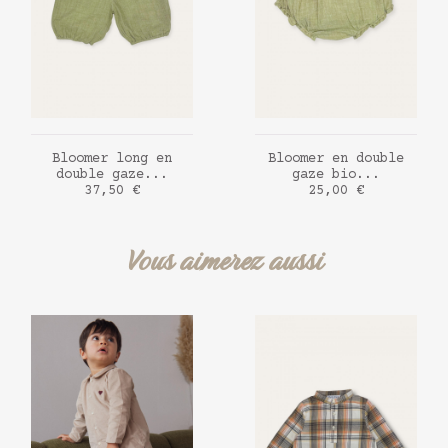
AJOUTER AU PANIER
AJOUTER AU PANIER
Bloomer long en
Bloomer en double
double gaze...
gaze bio...
Prix
Prix
37,50 €
25,00 €
Vous aimerez aussi