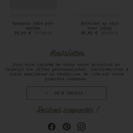
AJOUTER AU PANIER
AJOUTER AU PANIER
Sneakers bébé pré-
Bottines en cuir
marche
avec ruban
Prix
Prix de base
Prix
Prix de base
22,92 €
45,83 €
20,42 €
40,83 €
Newsletter
Pour être informé de toute notre actualité et
recevoir nos offres personnalisées, inscrivez-vous à
notre newsletter et bénéficiez de -10% sur votre
première commande.
JE M'INSCRIS !
Restons connectés !