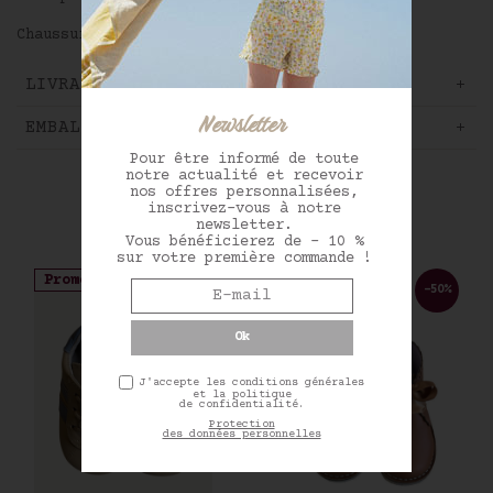
Chaussures Beberlis fabriquées en Espagne
LIVRAISON ET RETOUR
Newsletter
EMBALLAGE CADEAU
Pour être informé de toute
notre actualité et recevoir
Vous aimerez aussi
nos offres personnalisées,
inscrivez-vous à notre
newsletter.
Vous bénéficierez de - 10 %
sur votre première commande !
Promo
Promo
-50%
-50%
J'accepte les conditions générales
et la politique
de confidentialité.
Protection
des données personnelles