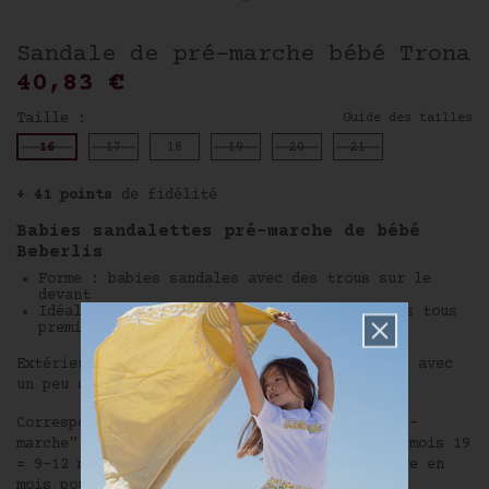
Sandale de pré-marche bébé Trona
40,83 €
Taille :
Guide des tailles
16
17
18
19
20
21
+ 41 points
de fidélité
Babies sandalettes pré-marche de bébé
Beberlis
Forme : babies sandales avec des trous sur le
devant
Idéale aussi bien en chaussons que pour les tous
premiers pas
Extérieur cuir, intérieur cuir Semelle souple avec
un peu de gomme au centre pour ne pas glisser
Correspondance de tailles des chaussures "pré-
marche" de Beberlis : 17 = 3-6 mois 18 = 6-9 mois 19
= 9-12 mois 20 = 12-15 mois Se référer à l'âge en
mois pour le choix de la taille.