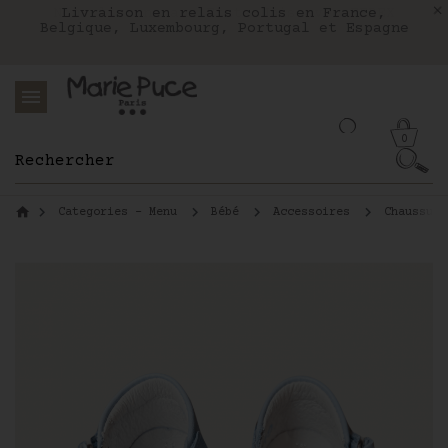
Nous livrons aux Etats-Unis avec FEDEX
Livraison en relais colis en France,
Notre site part en vacances !
Belgique, Luxembourg, Portugal et Espagne
Les commandes passées après le 4 août
seront expédiées le 26 août
0
Categories - Menu
Bébé
Accessoires
Chaussure