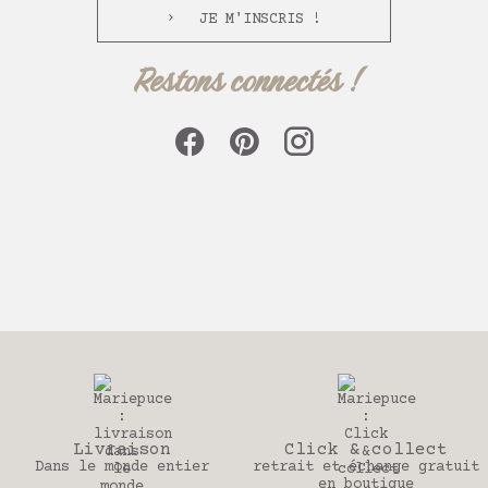
JE M'INSCRIS !
Restons connectés !
on
Click & collect
30 jou
 entier
retrait et échange gratuit
Pour changer 
en boutique