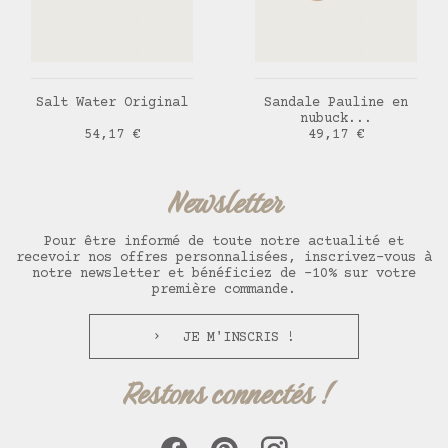
AJOUTER AU PANIER
AJOUTER AU PANIER
Salt Water Original
Sandale Pauline en
nubuck...
Prix
Prix
54,17 €
49,17 €
Newsletter
Pour être informé de toute notre actualité et
recevoir nos offres personnalisées, inscrivez-vous à
notre newsletter et bénéficiez de -10% sur votre
première commande.
JE M'INSCRIS !
Restons connectés !