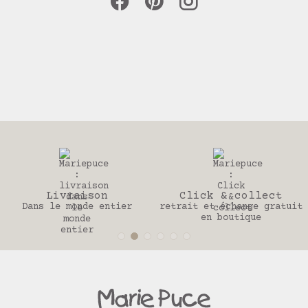
on
Click & collect
30 jou
 entier
retrait et échange gratuit
Pour changer 
en boutique