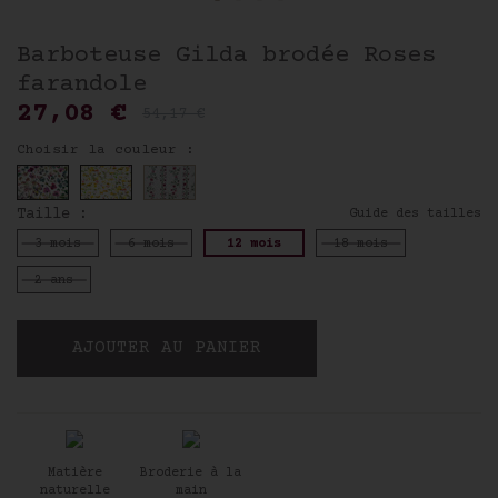
Barboteuse Gilda brodée Roses
farandole
27,08 €
54,17 €
Choisir la couleur :
Taille :
Guide des tailles
3 mois
6 mois
12 mois
18 mois
2 ans
AJOUTER AU PANIER
Matière
Broderie à la
naturelle
main