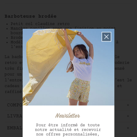
Barboteuse brodée
Petit col claudine retro
Manches papillon avec une finition au point
bourdon contrasté
Broderie très fine réalisée à la main
Modèle entièrement boutonné dans le dos et à
l'entrejambe pour un enfilage facile
La barboteuse Gilda a tout pour elle : un style
retro et intemporel, twisté avec une jolie broderie
très fine réalisée à la main. Ce modèle est pensé
pour un enfilage facile avec ses boutons à
l'entrejambe et son dos entièrement ouvert. C'est le
cadeau de naissance idéal pour un cadeau chic et
raffiné.
COMPOSITION ET ENTRETIEN
LIVRAISON ET RETOUR
EMBALLAGE CADEAU