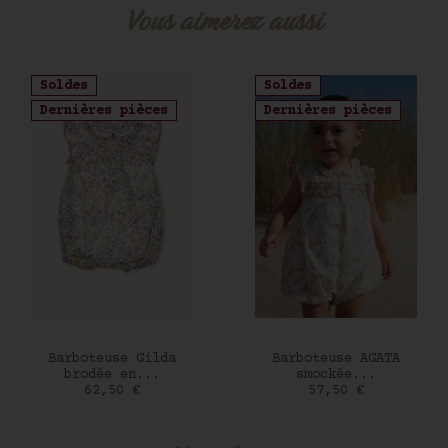
Vous aimerez aussi
Soldes
Soldes
Dernières pièces
Dernières pièces
AJOUTER AU PANIER
AJOUTER AU PANIER
Barboteuse Gilda
Barboteuse AGATA
brodée en...
smockée...
Prix
Prix
62,50 €
57,50 €