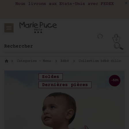
Nous livrons aux Etats-Unis avec FEDEX
Livraison en relais colis en France,
Notre site part en vacances !
Belgique, Luxembourg, Portugal et Espagne
Les commandes passées après le 4 août
seront expédiées le 26 août
0
Categories - Menu
Bébé
Collection bébé fille
Soldes
-50%
Dernières pièces