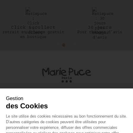
Click & collect
30 jours
retrait et échange gratuit
Pour changer d’avis
en boutique
UNE QUESTION ?
A PROPOS
MON COMPTE