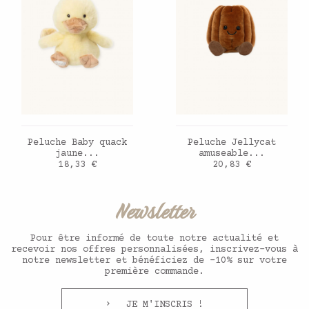
AJOUTER AU PANIER
AJOUTER AU PANIER
Peluche Baby quack
Peluche Jellycat
jaune...
amuseable...
Prix
Prix
18,33 €
20,83 €
Newsletter
Pour être informé de toute notre actualité et
recevoir nos offres personnalisées, inscrivez-vous à
notre newsletter et bénéficiez de -10% sur votre
première commande.
JE M'INSCRIS !