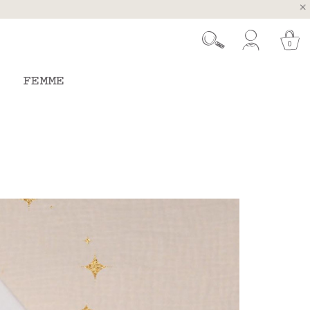
ugal et Espagne
 26 août
0
FEMME