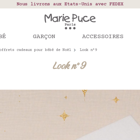
elais colis en France, Belgique, Luxembourg, Port
Nous livrons aux Etats-Unis avec FEDEX
Notre site part en vacances !
mandes passées après le 4 août seront expédiées le
BÉ
GARÇON
ACCESSOIRES
offrets cadeaux pour bébé de Noël
Look n°9
Look n°9