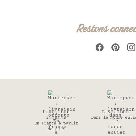
Restons connec
Livraison
Livraison
offerte
Dans le monde enti
En France à partir
de 80 €