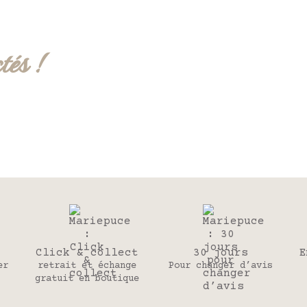
tés !
Click & collect
30 jours
E
er
retrait et échange
Pour changer d’avis
gratuit en boutique