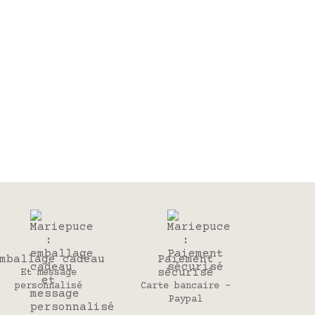
mballage cadeau
Paiement
sécurisé
Et message
personnalisé
Carte bancaire -
Paypal