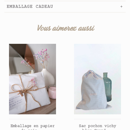
EMBALLAGE CADEAU
Vous aimerez aussi
AJOUTER AU PANIER
AJOUTER AU PANIER
Emballage en papier
Sac pochon vichy