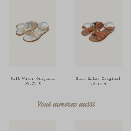
AJOUTER AU PANIER
AJOUTER AU PANIER
Salt Water Original
Salt Water Original
Prix
Prix
58,25 €
58,25 €
Vous aimerez aussi