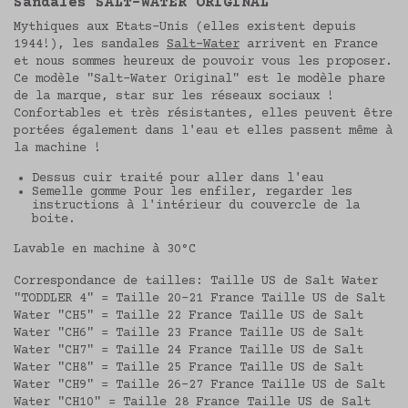
Sandales SALT-WATER ORIGINAL
Mythiques aux Etats-Unis (elles existent depuis
1944!), les sandales
Salt-Water
arrivent en France
J'accepte les conditions générales
et la politique
et nous sommes heureux de pouvoir vous les proposer.
de confidentialité.
Ce modèle "Salt-Water Original" est le modèle phare
Protection
des données personnelles
de la marque, star sur les réseaux sociaux !
Confortables et très résistantes, elles peuvent être
portées également dans l'eau et elles passent même à
la machine !
Dessus cuir traité pour aller dans l'eau
Semelle gomme Pour les enfiler, regarder les
instructions à l'intérieur du couvercle de la
boite.
Lavable en machine à 30°C
Correspondance de tailles: Taille US de Salt Water
"TODDLER 4" = Taille 20-21 France Taille US de Salt
Water "CH5" = Taille 22 France Taille US de Salt
Water "CH6" = Taille 23 France Taille US de Salt
Water "CH7" = Taille 24 France Taille US de Salt
Water "CH8" = Taille 25 France Taille US de Salt
Water "CH9" = Taille 26-27 France Taille US de Salt
Water "CH10" = Taille 28 France Taille US de Salt