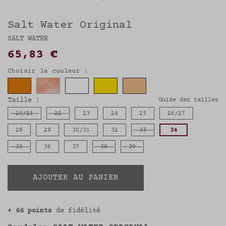
Salt Water Original
SALT WATER
65,83 €
Choisir la couleur :
Taille :
Guide des tailles
20/21
22
23
24
25
26/27
Newsletter
28
29
30/31
32
33
34
35
36
37
38
39
Pour être informé de toute
notre actualité et recevoir
nos offres personnalisées,
inscrivez-vous à notre
AJOUTER AU PANIER
newsletter.
Vous bénéficierez de - 10 %
sur votre première commande !
+ 66 points
de fidélité