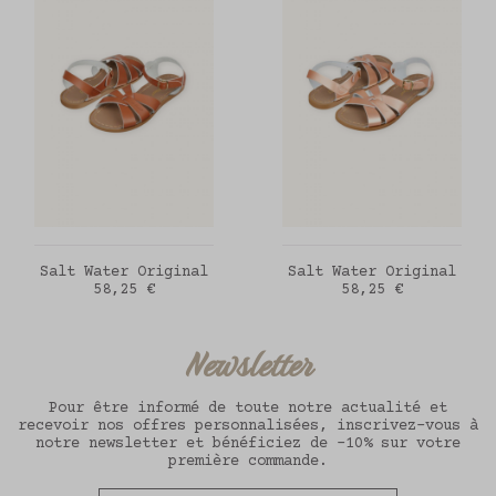
AJOUTER AU PANIER
AJOUTER AU PANIER
Salt Water Original
Salt Water Original
Prix
Prix
58,25 €
58,25 €
Newsletter
Pour être informé de toute notre actualité et
recevoir nos offres personnalisées, inscrivez-vous à
notre newsletter et bénéficiez de -10% sur votre
première commande.