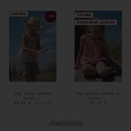
Soldes
Soldes
-50%
Dernières pièces
AJOUTER AU PANIER
AJOUTER AU PANIER
Top Indie smocké
Top Adelie brodé au
Roses...
point...
Prix
Prix de base
Prix
22,92 €
45,83 €
40,83 €
Newsletter