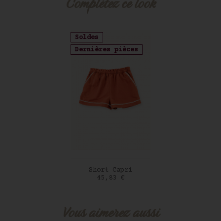
Complétez ce look
Soldes
Dernières pièces
AJOUTER AU PANIER
Short Capri
Prix
45,83 €
Vous aimerez aussi