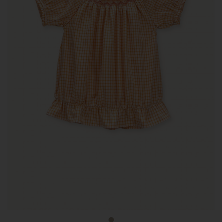
Newsletter
Pour être informé de toute
notre actualité et recevoir
nos offres personnalisées,
inscrivez-vous à notre
newsletter.
Vous bénéficierez de - 10 %
sur votre première commande !
J'accepte les conditions générales
et la politique
de confidentialité.
Protection
des données personnelles