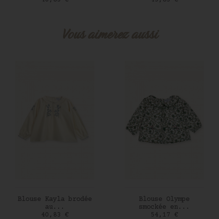
40,83 €
45,83 €
Vous aimerez aussi
AJOUTER AU PANIER
AJOUTER AU PANIER
Blouse Kayla brodée
Blouse Olympe
au...
smockée en...
Prix
Prix
40,83 €
54,17 €