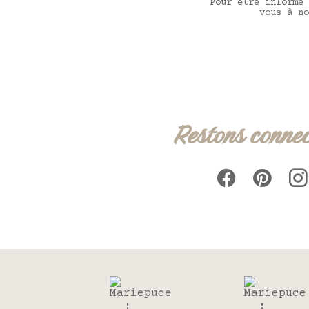
Pour être informé 
vous à no
Restons connec