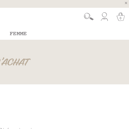
ugal et Espagne
 26 août
0
FEMME
D'ACHAT