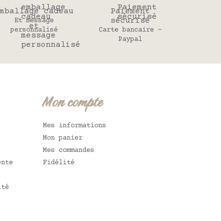
mballage cadeau
Paiement
sécurisé
Et message
personnalisé
Carte bancaire -
Paypal
Mon compte
Mes informations
Mon panier
Mes commandes
ente
Fidélité
ité