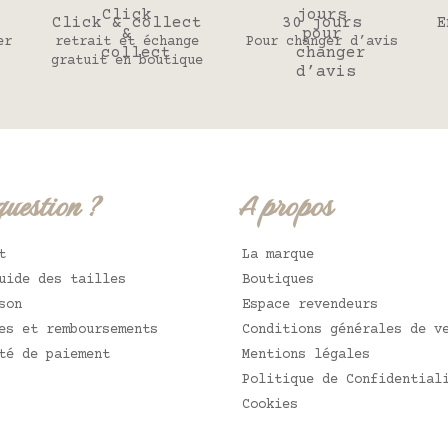
Click & collect
30 jours
E
er
retrait et échange
Pour changer d’avis
gratuit en boutique
question ?
A propos
t
La marque
uide des tailles
Boutiques
son
Espace revendeurs
es et remboursements
Conditions générales de v
té de paiement
Mentions légales
Politique de Confidential
Cookies