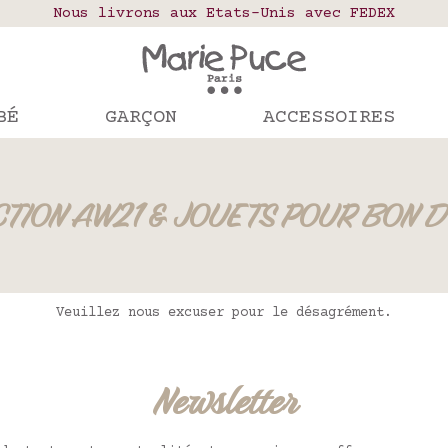
elais colis en France, Belgique, Luxembourg, Port
Nous livrons aux Etats-Unis avec FEDEX
Notre site part en vacances !
mandes passées après le 4 août seront expédiées le
BÉ
GARÇON
ACCESSOIRES
TION AW21 & JOUETS POUR BON 
Veuillez nous excuser pour le désagrément.
Newsletter