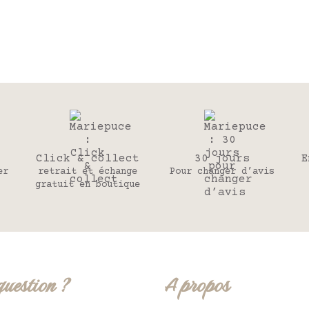
Click & collect
30 jours
E
er
retrait et échange
Pour changer d’avis
gratuit en boutique
question ?
A propos