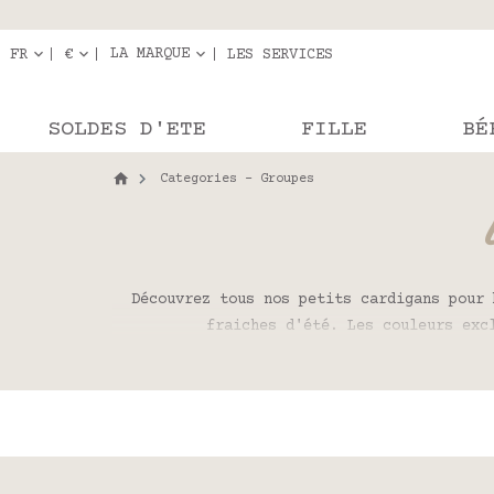
Livraison en r
Les com
LA MARQUE
FR
€
LES SERVICES
SOLDES D'ETE
FILLE
BÉ
Categories - Groupes
Découvrez tous nos petits cardigans pour 
fraiches d'été. Les couleurs exc