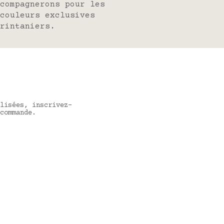
compagnerons pour les
couleurs exclusives
printaniers.
lisées, inscrivez-
commande.