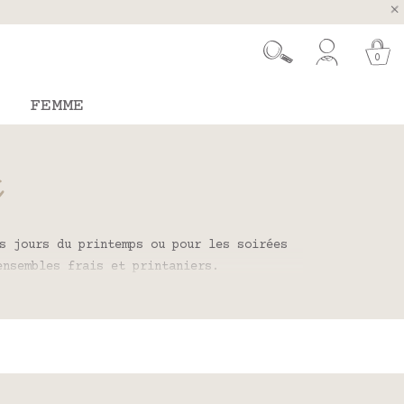
ugal et Espagne
 26 août
0
FEMME
s jours du printemps ou pour les soirées
 ensembles frais et printaniers.