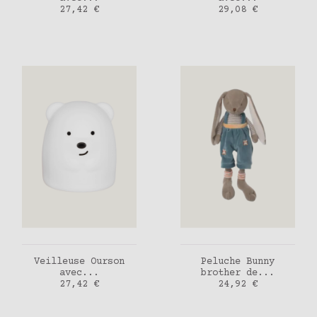
Prix
Prix
27,42 €
29,08 €
AJOUTER AU PANIER
AJOUTER AU PANIER
Veilleuse Ourson
Peluche Bunny
avec...
brother de...
Prix
Prix
27,42 €
24,92 €