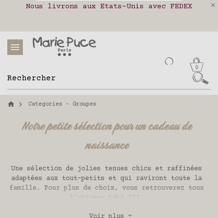
Protection
Nous livrons aux Etats-Unis avec FEDEX
Livraison en relais colis en France,
Notre site part en vacances !
des données personnelles
Belgique, Luxembourg, Portugal et Espagne
Les commandes passées après le 4 août
seront expédiées le 26 août
0
Categories - Groupes
Notre petite sélection pour un cadeau de
naissance
Une sélection de jolies tenues chics et raffinées
adaptées aux tout-petits et qui raviront toute la
famille. Pour plus de choix, vous retrouverez tous
l'univers bébé
ICI
.
Voir plus