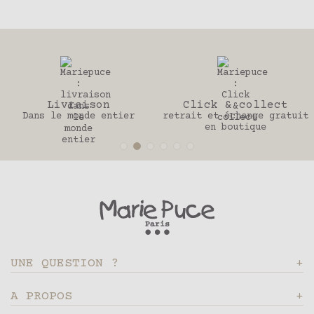
son
Click & collect
30 jo
e entier
retrait et échange gratuit
Pour change
en boutique
UNE QUESTION ?
A PROPOS