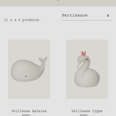
Il y a 6 produits.
AJOUTER AU PANIER
AJOUTER AU PANIER
Veilleuse Baleine
Veilleuse Cygne
avec...
avec...