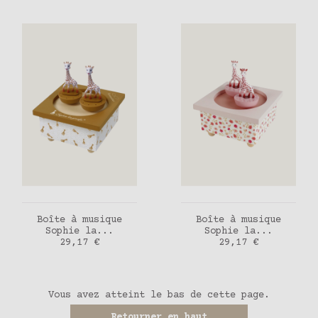
AJOUTER AU PANIER
AJOUTER AU PANIER
Boîte à musique
Boîte à musique
Sophie la...
Sophie la...
Prix
Prix
29,17 €
29,17 €
Vous avez atteint le bas de cette page.
Retourner en haut