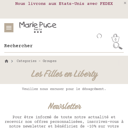
Nous livrons aux Etats-Unis avec FEDEX
Livraison en relais colis en France,
Notre site part en vacances !
Belgique, Luxembourg, Portugal et Espagne
Les commandes passées après le 4 août
seront expédiées le 26 août
0
Categories - Groupes
Les Filles en Liberty
Veuillez nous excuser pour le désagrément.
Newsletter
Pour être informé de toute notre actualité et
recevoir nos offres personnalisées, inscrivez-vous à
notre newsletter et bénéficiez de -10% sur votre