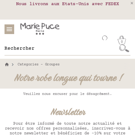
Nous livrons aux Etats-Unis avec FEDEX
Livraison en relais colis en France,
Notre site part en vacances !
Belgique, Luxembourg, Portugal et Espagne
Les commandes passées après le 4 août
seront expédiées le 26 août
0
Categories - Groupes
Notre robe longue qui tourne !
Veuillez nous excuser pour le désagrément.
Newsletter
Pour être informé de toute notre actualité et
recevoir nos offres personnalisées, inscrivez-vous à
notre newsletter et bénéficiez de -10% sur votre