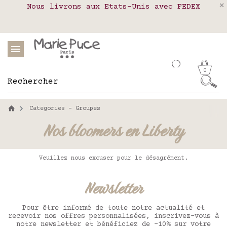
Nous livrons aux Etats-Unis avec FEDEX
Livraison en relais colis en France,
Notre site part en vacances !
Belgique, Luxembourg, Portugal et Espagne
Les commandes passées après le 4 août
seront expédiées le 26 août
0
Categories - Groupes
Nos bloomers en Liberty
Veuillez nous excuser pour le désagrément.
Newsletter
Pour être informé de toute notre actualité et
recevoir nos offres personnalisées, inscrivez-vous à
notre newsletter et bénéficiez de -10% sur votre