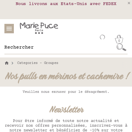
Nous livrons aux Etats-Unis avec FEDEX
Livraison en relais colis en France,
Notre site part en vacances !
Belgique, Luxembourg, Portugal et Espagne
Les commandes passées après le 4 août
seront expédiées le 26 août
0
Categories - Groupes
Nos pulls en mérinos et cachemire !
Veuillez nous excuser pour le désagrément.
Newsletter
Pour être informé de toute notre actualité et
recevoir nos offres personnalisées, inscrivez-vous à
notre newsletter et bénéficiez de -10% sur votre