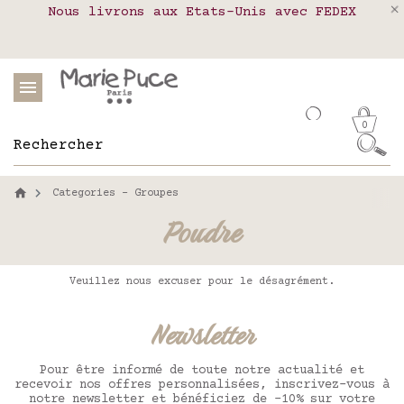
Nous livrons aux Etats-Unis avec FEDEX
Livraison en relais colis en France,
Notre site part en vacances !
Belgique, Luxembourg, Portugal et Espagne
Les commandes passées après le 4 août
seront expédiées le 26 août
0
Categories - Groupes
Poudre
Veuillez nous excuser pour le désagrément.
Newsletter
Pour être informé de toute notre actualité et
recevoir nos offres personnalisées, inscrivez-vous à
notre newsletter et bénéficiez de -10% sur votre