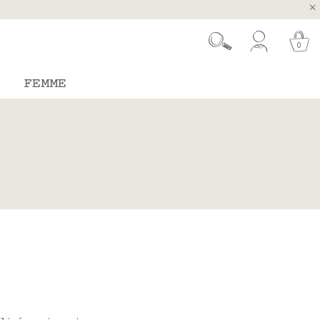
ugal et Espagne
 26 août
0
FEMME