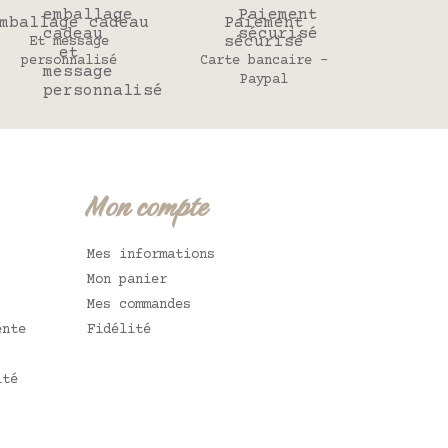
mballage cadeau
Paiement
sécurisé
Et message
personnalisé
Carte bancaire -
Paypal
Mon compte
Mes informations
Mon panier
Mes commandes
ente
Fidélité
ité