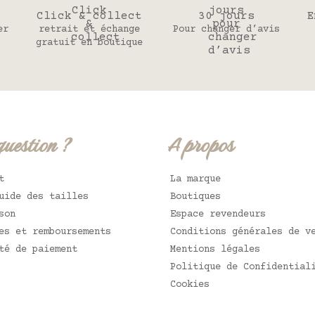
Click & collect
30 jours
E
er
retrait et échange
Pour changer d’avis
gratuit en boutique
question ?
A propos
t
La marque
uide des tailles
Boutiques
son
Espace revendeurs
es et remboursements
Conditions générales de v
té de paiement
Mentions légales
Politique de Confidential
Cookies