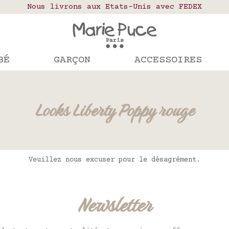
elais colis en France, Belgique, Luxembourg, Port
Nous livrons aux Etats-Unis avec FEDEX
Notre site part en vacances !
mandes passées après le 4 août seront expédiées le
BÉ
GARÇON
ACCESSOIRES
Looks Liberty Poppy rouge
Veuillez nous excuser pour le désagrément.
Newsletter