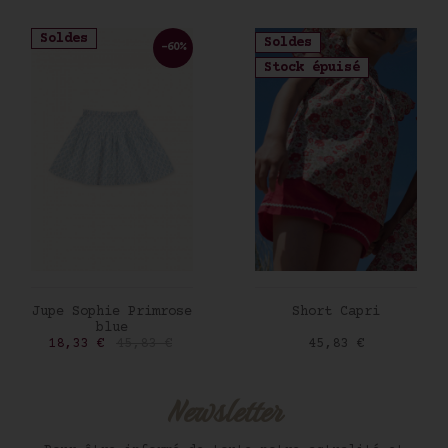
Soldes
Soldes
-60%
Stock épuisé
AJOUTER AU PANIER
AJOUTER AU PANIER
Jupe Sophie Primrose
Short Capri
blue
Prix
Prix de base
Prix
18,33 €
45,83 €
45,83 €
Newsletter