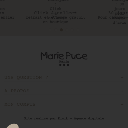
Click & collect
30 jours
retrait et échange gratuit
Pour changer d’avis
en boutique
UNE QUESTION ?
A PROPOS
MON COMPTE
Site réalisé par Kiwik - Agence digitale