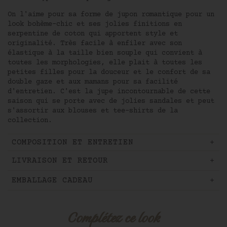
On l'aime pour sa forme de jupon romantique pour un
look bohème-chic et ses jolies finitions en
J'accepte les conditions générales
serpentine de coton qui apportent style et
et la politique
de confidentialité.
originalité. Très facile à enfiler avec son
Protection
élastique à la taille bien souple qui convient à
des données personnelles
toutes les morphologies, elle plait à toutes les
petites filles pour la douceur et le confort de sa
double gaze et aux mamans pour sa facilité
d'entretien. C'est la jupe incontournable de cette
saison qui se porte avec de jolies sandales et peut
s'assortir aux blouses et tee-shirts de la
collection.
COMPOSITION ET ENTRETIEN
LIVRAISON ET RETOUR
EMBALLAGE CADEAU
Complétez ce look