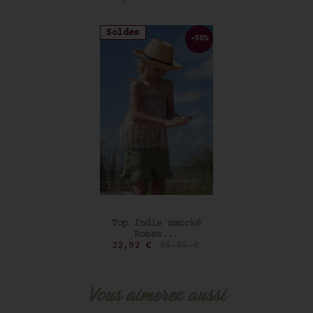
Soldes
-50%
AJOUTER AU PANIER
Top Indie smocké
Roses...
Prix
Prix de base
22,92 €
45,83 €
Vous aimerez aussi