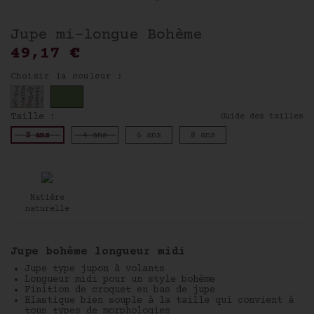
Jupe mi-longue Bohème
49,17 €
Choisir la couleur :
Taille :
Guide des tailles
3 ans
4 ans
6 ans
8 ans
Newsletter
Matière
naturelle
Pour être informé de toute
notre actualité et recevoir
nos offres personnalisées,
inscrivez-vous à notre
Jupe bohème longueur midi
newsletter.
Vous bénéficierez de - 10 %
Jupe type jupon à volants
sur votre première commande !
Longueur midi pour un style bohème
Finition de croquet en bas de jupe
Elastique bien souple à la taille qui convient à
tous types de morphologies