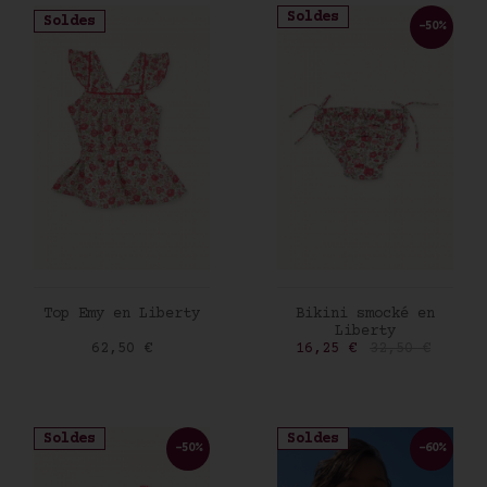
Soldes
Soldes
-50%
AJOUTER AU PANIER
AJOUTER AU PANIER
Top Emy en Liberty
Bikini smocké en
Liberty
Prix
Prix
Prix de base
62,50 €
16,25 €
32,50 €
Soldes
Soldes
-50%
-60%