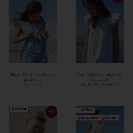
AJOUTER AU PANIER
AJOUTER AU PANIER
Robe Eden brodée au
Robe Stella smockée
point...
en vichy
Prix
Prix
Prix de base
65,83 €
32,92 €
65,83 €
Soldes
Soldes
-50%
Dernières pièces