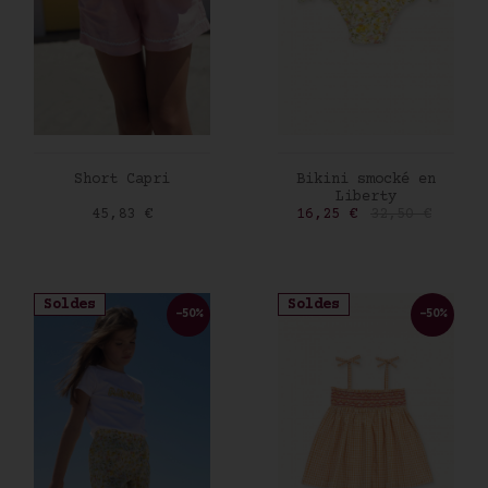
AJOUTER AU PANIER
AJOUTER AU PANIER
Short Capri
Bikini smocké en
Liberty
Prix
Prix
Prix de base
45,83 €
16,25 €
32,50 €
Soldes
Soldes
-50%
-50%