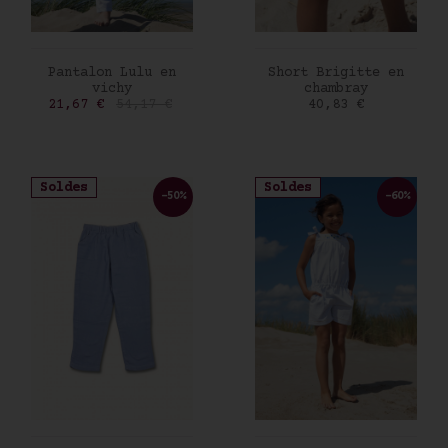
AJOUTER AU PANIER
AJOUTER AU PANIER
Pantalon Lulu en
Short Brigitte en
vichy
chambray
Prix
Prix de base
Prix
21,67 €
54,17 €
40,83 €
Soldes
Soldes
-50%
-60%