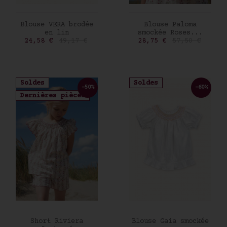
AJOUTER AU PANIER
AJOUTER AU PANIER
Blouse VERA brodée
Blouse Paloma
en lin
smockée Roses...
Prix
Prix de base
Prix
Prix de base
24,58 €
49,17 €
28,75 €
57,50 €
Soldes
Soldes
-50%
-60%
Dernières pièces
AJOUTER AU PANIER
AJOUTER AU PANIER
Short Riviera
Blouse Gaia smockée