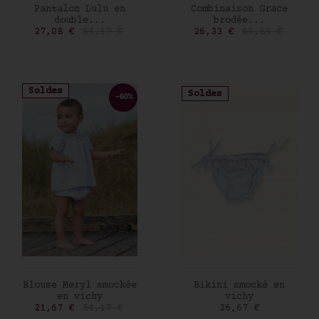
AJOUTER AU PANIER
AJOUTER AU PANIER
Pantalon Lulu en
Combinaison Grace
double...
brodée...
Prix
Prix de base
Prix
Prix de base
27,08 €
54,17 €
26,33 €
65,83 €
Soldes
Soldes
-60%
AJOUTER AU PANIER
AJOUTER AU PANIER
Blouse Meryl smockée
Bikini smocké en
en vichy
vichy
Prix
Prix de base
Prix
21,67 €
54,17 €
26,67 €