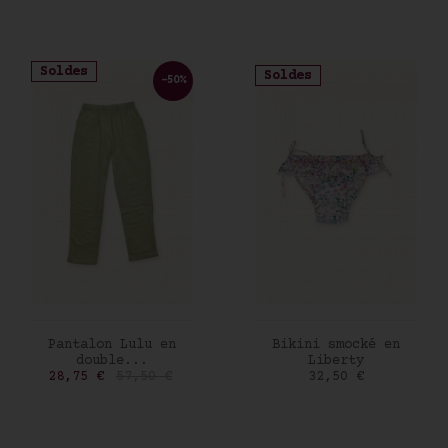
Soldes
Soldes
-50%
AJOUTER AU PANIER
AJOUTER AU PANIER
Pantalon Lulu en
Bikini smocké en
double...
Liberty
Prix
Prix de base
Prix
28,75 €
57,50 €
32,50 €