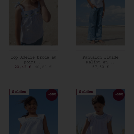
AJOUTER AU PANIER
AJOUTER AU PANIER
Top Adelie brode au
Pantalon fluide
point...
Malibu en...
Prix
Prix de base
Prix
20,42 €
40,83 €
57,50 €
Soldes
Soldes
-50%
-50%