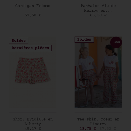
AJOUTER AU PANIER
AJOUTER AU PANIER
Cardigan Frimas
Pantalon fluide
Malibu en...
Prix
Prix
57,50 €
65,83 €
Soldes
Soldes
-50%
Dernières pièces
AJOUTER AU PANIER
AJOUTER AU PANIER
Short Brigitte en
Tee-shirt coeur en
Liberty
Liberty
Prix
Prix
Prix de base
49,17 €
18,75 €
37,50 €