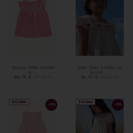
AJOUTER AU PANIER
AJOUTER AU PANIER
Blouse VERA brodée
Robe Eden brodée au
à...
point...
Prix
Prix de base
Prix
Prix de base
28,75 €
57,50 €
26,33 €
65,83 €
Soldes
Soldes
-50%
-50%