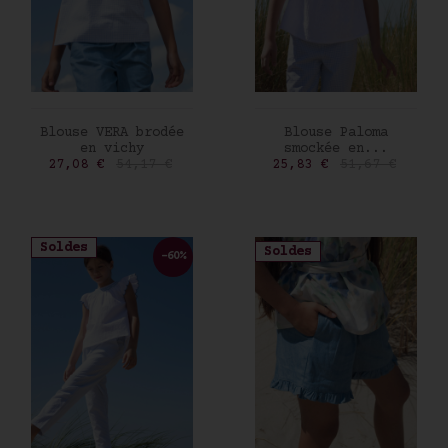
AJOUTER AU PANIER
AJOUTER AU PANIER
Blouse VERA brodée
Blouse Paloma
en vichy
smockée en...
Prix
Prix de base
Prix
Prix de base
27,08 €
54,17 €
25,83 €
51,67 €
Soldes
Soldes
-60%