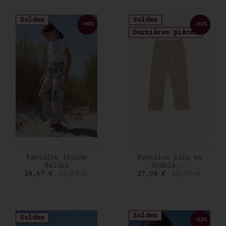
Soldes
Soldes
-60%
-50%
Dernières pièces
AJOUTER AU PANIER
AJOUTER AU PANIER
Pantalon fluide
Pantalon Lulu en
Malibu
double...
Prix
Prix de base
Prix
Prix de base
24,67 €
61,67 €
27,08 €
54,17 €
Soldes
Soldes
-50%