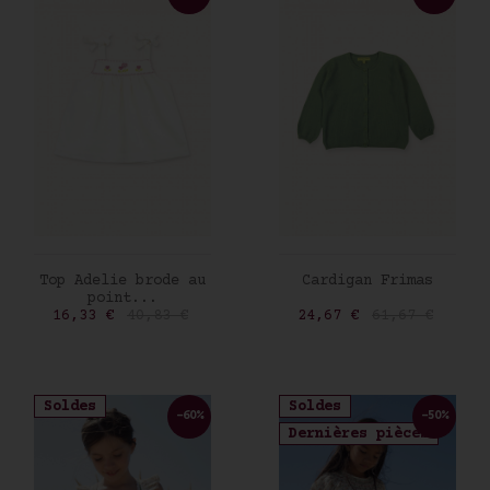
AJOUTER AU PANIER
AJOUTER AU PANIER
Top Adelie brode au
Cardigan Frimas
point...
Prix
Prix de base
Prix
Prix de base
16,33 €
40,83 €
24,67 €
61,67 €
Soldes
Soldes
-60%
-50%
Dernières pièces