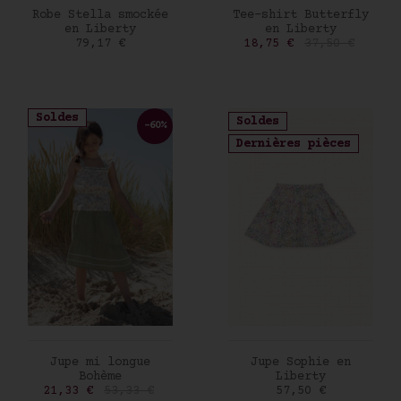
AJOUTER AU PANIER
AJOUTER AU PANIER
Robe Stella smockée
Tee-shirt Butterfly
en Liberty
en Liberty
Prix
Prix
Prix de base
79,17 €
18,75 €
37,50 €
Soldes
Soldes
-60%
Dernières pièces
AJOUTER AU PANIER
AJOUTER AU PANIER
Jupe mi longue
Jupe Sophie en
Bohème
Liberty
Prix
Prix de base
Prix
21,33 €
53,33 €
57,50 €