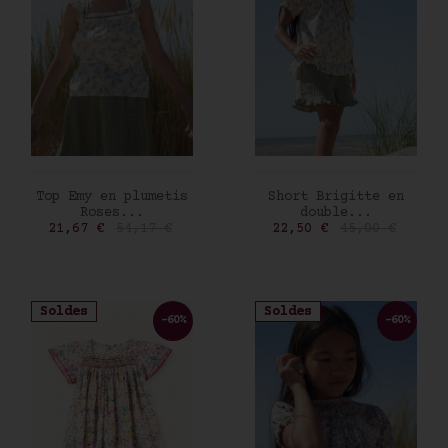
AJOUTER AU PANIER
AJOUTER AU PANIER
Top Emy en plumetis
Short Brigitte en
Roses...
double...
Prix
Prix de base
Prix
Prix de base
21,67 €
54,17 €
22,50 €
45,00 €
Soldes
Soldes
-60%
-60%