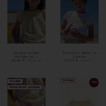
AJOUTER AU PANIER
AJOUTER AU PANIER
Blouse Paloma
Tee-shirt Amour en
smockée en...
Liberty
Prix
Prix de base
Prix
Prix de base
35,00 €
70,00 €
17,67 €
44,17 €
Soldes
Soldes
-50%
Dernières pièces