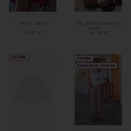
AJOUTER AU PANIER
AJOUTER AU PANIER
Short Capri
Top Adelie brodé au
point...
Prix
Prix
45,83 €
40,83 €
Soldes
Soldes
Dernières pièces