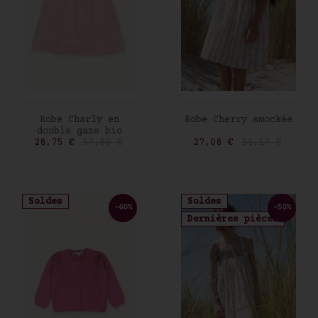
AJOUTER AU PANIER
AJOUTER AU PANIER
Robe Charly en
Robe Cherry smockée
double gaze bio
Prix
Prix de base
Prix
Prix de base
28,75 €
57,50 €
27,08 €
54,17 €
Soldes
Soldes
-60%
-50%
Dernières pièces