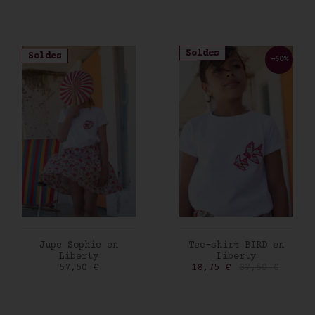
Soldes
Soldes
-50%
AJOUTER AU PANIER
AJOUTER AU PANIER
Jupe Sophie en
Tee-shirt BIRD en
Liberty
Liberty
Prix
Prix
Prix de base
57,50 €
18,75 €
37,50 €