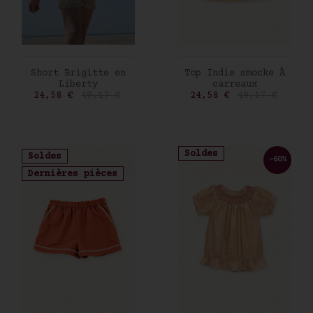
AJOUTER AU PANIER
AJOUTER AU PANIER
Short Brigitte en
Top Indie smocke À
Liberty
carreaux
Prix
Prix de base
Prix
Prix de base
24,58 €
49,17 €
24,58 €
49,17 €
Soldes
Soldes
-60%
Dernières pièces