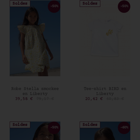
Soldes
Soldes
-50%
-50%
AJOUTER AU PANIER
AJOUTER AU PANIER
Robe Stella smockee
Tee-shirt BIRD en
en Liberty
Liberty
Prix
Prix de base
Prix
Prix de base
39,58 €
79,17 €
20,42 €
40,83 €
Soldes
Soldes
-50%
-60%