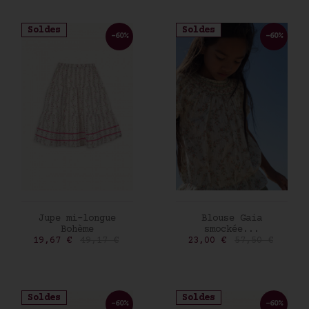
Soldes
Soldes
-60%
-60%
AJOUTER AU PANIER
AJOUTER AU PANIER
Jupe mi-longue
Blouse Gaia
Bohème
smockée...
Prix
Prix de base
Prix
Prix de base
19,67 €
49,17 €
23,00 €
57,50 €
Soldes
Soldes
-60%
-60%