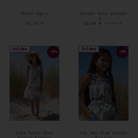
AJOUTER AU PANIER
AJOUTER AU PANIER
Short Capri
Blouse Gaia smockée
à...
Prix
Prix
Prix de base
45,83 €
23,00 €
57,50 €
Soldes
Soldes
-60%
-60%
AJOUTER AU PANIER
AJOUTER AU PANIER
Robe Sally Blue
Top Emy Blue frozen