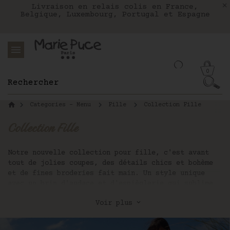
Nous livrons aux Etats-Unis avec FEDEX
Livraison en relais colis en France,
Notre site part en vacances !
Belgique, Luxembourg, Portugal et Espagne
Les commandes passées après le 4 août
seront expédiées le 26 août
0
Categories - Menu
Fille
Collection Fille
Collection Fille
Notre nouvelle collection pour fille, c'est avant
tout de jolies coupes, des détails chics et bohème
et de fines broderies fait main. Un style unique
avec un brin d'audace et d'espièglerie qui sublime
les belles matières naturelles et les tissus
Voir plus
Liberty raffinés pour une mode chic, intemporelle
et responsable.