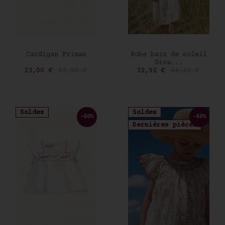
AJOUTER AU PANIER
AJOUTER AU PANIER
Cardigan Frimas
Robe bain de soleil
Diva...
Prix
Prix de base
Prix
Prix de base
23,00 €
57,50 €
32,92 €
65,83 €
Soldes
Soldes
-50%
-50%
Dernières pièces