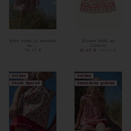
AJOUTER AU PANIER
AJOUTER AU PANIER
Robe Ornella smockée
Blouse MARA en
en...
Liberty
Prix
Prix
Prix de base
79,17 €
21,67 €
54,17 €
Soldes
Soldes
Stock épuisé
Dernières pièces