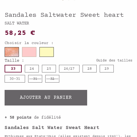
Sandales Saltwater Sweet heart
SALT WATER
58,25 €
Choisir la couleur :
Taille :
Guide des tailles
23
24
25
26/27
28
29
30-31
31
32
AJOUTER AU PANIER
+ 58 points
de fidélité
Sandales Salt Water Sweat Heart
Mythiques aux Etats-Unis (elles existent depuis 1940!),
les