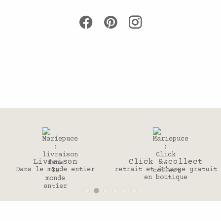
son
Click & collect
30 jo
e entier
retrait et échange gratuit
Pour change
en boutique