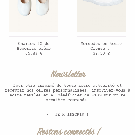
AJOUTER AU PANIER
AJOUTER AU PANIER
Charles IX de
Mercedes en toile
Beberlis crème
Cienta...
Prix
Prix
65,83 €
32,50 €
Newsletter
Pour être informé de toute notre actualité et
recevoir nos offres personnalisées, inscrivez-vous à
notre newsletter et bénéficiez de -10% sur votre
première commande.
JE M'INSCRIS !
Restons connectés !