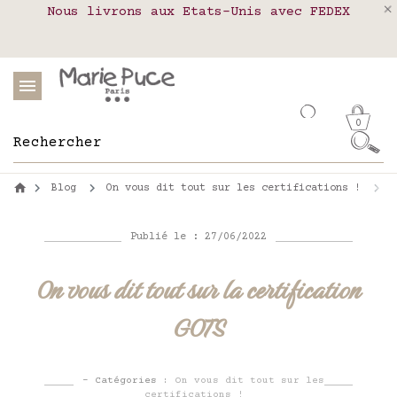
Nous livrons aux Etats-Unis avec FEDEX
Livraison en relais colis en France,
Notre site part en vacances !
Belgique, Luxembourg, Portugal et Espagne
Les commandes passées après le 4 août
seront expédiées le 26 août
0
Blog
On vous dit tout sur les certifications !
O
Publié le : 27/06/2022
On vous dit tout sur la certification
GOTS
- Catégories :
On vous dit tout sur les
certifications !